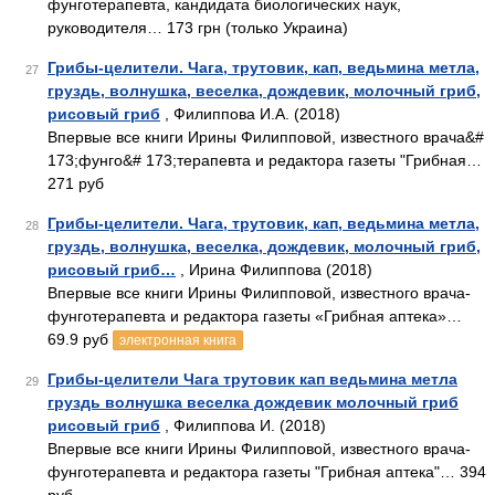
фунготерапевта, кандидата биологических наук,
руководителя… 173 грн (только Украина)
Грибы-целители. Чага, трутовик, кап, ведьмина метла,
27
груздь, волнушка, веселка, дождевик, молочный гриб,
рисовый гриб
, Филиппова И.А. (2018)
Впервые все книги Ирины Филипповой, известного врача&#
173;фунго&# 173;терапевта и редактора газеты "Грибная…
271 руб
Грибы-целители. Чага, трутовик, кап, ведьмина метла,
28
груздь, волнушка, веселка, дождевик, молочный гриб,
рисовый гриб…
, Ирина Филиппова (2018)
Впервые все книги Ирины Филипповой, известного врача-
фунготерапевта и редактора газеты «Грибная аптека»…
69.9 руб
электронная книга
Грибы-целители Чага трутовик кап ведьмина метла
29
груздь волнушка веселка дождевик молочный гриб
рисовый гриб
, Филиппова И. (2018)
Впервые все книги Ирины Филипповой, известного врача­
фунготерапевта и редактора газеты "Грибная аптека"… 394