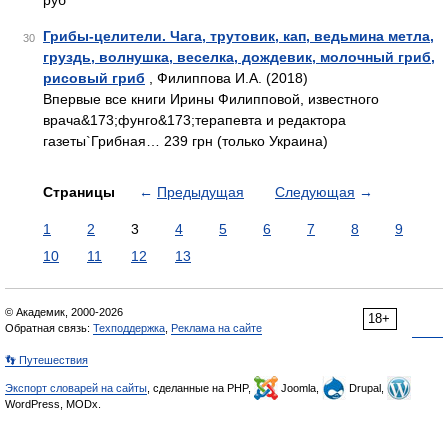
руб
Грибы-целители. Чага, трутовик, кап, ведьмина метла,
30
груздь, волнушка, веселка, дождевик, молочный гриб,
рисовый гриб
, Филиппова И.А. (2018)
Впервые все книги Ирины Филипповой, известного
врача&173;фунго&173;терапевта и редактора
газеты`Грибная… 239 грн (только Украина)
Страницы
←
Предыдущая
Следующая
→
1
2
3
4
5
6
7
8
9
10
11
12
13
© Академик, 2000-2026
18+
Обратная связь:
Техподдержка
,
Реклама на сайте
👣 Путешествия
Экспорт словарей на сайты
, сделанные на PHP,
Joomla,
Drupal,
WordPress, MODx.