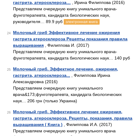
гастрита, атеросклероза…
, Ирина Филиппова (2016)
Представляем очередную книгу уникального врача-
фунготерапевта, кандидата биологических наук,
руководителя… 89.9 руб
электронная книга
Молочный гриб Эффективное лечение ожирения
24
гастрита атеросклероза Рецепты показания правила
выращивания
, Филиппова И. (2017)
Представляем очередную книгу уникального врача­
фунготерапевта, кандидата биологических наук… 140 руб
Молочный гриб. Эффектное лечение, ожирения,
25
гастрита, атеросклероза...
, Филиппова Ирина
Александровна (2016)
Представляем очередную книгу уникального
врача&173;фунготерапевта, кандидата биологических
наук… 206 грн (только Украина)
Молочный гриб. Эффективное лечение ожирения,
26
гастрита, атеросклероза. Рецепты, показания, правила
выращивания ( Книга )
, Филиппова И.А. (2017)
Представляем очередную книгу уникального врача